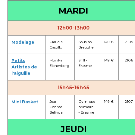
BE10 3100 9205 4504
MARDI
12h00-13h00
Casiers
Modelage
Claudia
Sous-sol
149 €
2105
+32 (0)2 373 87 68
Castillo
Breughel
casiers@apeee-bxl1-services.be
Petits
Monika
S 111 -
149 €
2106
BE52 3101 4777 1809
Eichenberg
Erasme
Artistes de
l'aiguille
15h45-16h45
Coordination & Direction
Mini Basket
Jean
Gymnase
149 €
2107
+32 (0)2 375 94 84
Conrad
primaire
Belinga
- Erasme
coordination@apeee-bxl1-services.be
JEUDI