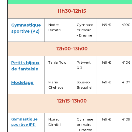
11h30-12h15
Garderie Berkendael
+32 (0)472 07 35 25
Gymnastique
Noé et
Gymnase
149 €
4100
Dimitri
primaire
sportive (P2
)
- Erasme
periscolaire.berkendael@apeee-bxl1-
services.be
12h00-13h00
BE91 3631 6790 0976
Petits bijoux
Tanja Rojc
Pré-vert
149 €
4106
0.3
de fantaisie
Garderie Uccle
Modelage
Marie
Sous-sol
149 €
4107
Chehade
Breughel
+32 (0)2 375 31 35
garderie@apeee-bxl1-services.be
12h15-13h00
BE72 3100 8650 7316
Gymnastique
Noé et
Gymnase
149 €
4109
sportive (P1
)
Dimitri
primaire
- Erasme