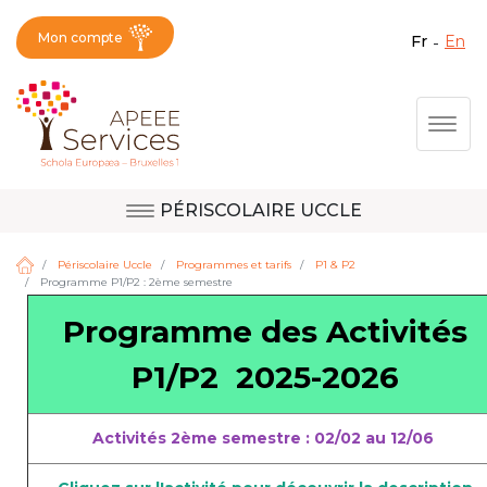
Mon compte
fr
en
Fermer X
Aller
Togg
au
contenu
principal
PÉRISCOLAIRE UCCLE
Question, avis,
Site d'Uccle
demande, suggestion :
Périscolaire Uccle
Programmes et tarifs
P1 & P2
Programme P1/P2 : 2ème semestre
contactez le bon
Programme des Activités
service !
Site de Berkendael
P1/P2 2025-2026
Activités périscolaires Berkendael
Activités 2ème semestre : 02/02 au 12/06
+32 (0)472 07 35 25