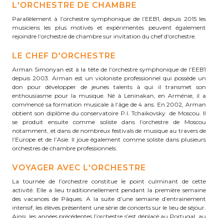
L'ORCHESTRE DE CHAMBRE
periscolaire.berkendael@apeee-bxl1-
Parallèlement à l’orchestre symphonique de l’EEB1, depuis 2015 les
services.be
musiciens les plus motivés et expérimentés peuvent également
rejoindre l’orchestre de chambre sur invitation du chef d'orchestre.
BE91 3631 6790 0976
LE CHEF D'ORCHESTRE
Arman Simonyan est à la tête de l’orchestre symphonique de l’EEB1
Activités périscolaires Uccle
depuis 2003. Arman est un violoniste professionnel qui possède un
don pour développer de jeunes talents à qui il transmet son
enthousiasme pour la musique. Né à Leninakan, en Arménie, il a
+32 (0)2 375 31 35
commencé sa formation musicale à l’âge de 4 ans. En 2002, Arman
obtient son diplôme du conservatoire P.I. Tchaikovsky de Moscou. Il
cesame@apeee-bxl1-services.be
se produit ensuite comme soliste dans l’orchestre de Moscou
notamment, et dans de nombreux festivals de musique au travers de
BE30 3100 2003 2711
l’Europe et de l’Asie. Il joue également comme soliste dans plusieurs
orchestres de chambre professionnels.
VOYAGER AVEC L'ORCHESTRE
Cantine
La tournée de l’orchestre constitue le point culminant de cette
activité. Elle a lieu traditionnellement pendant la première semaine
+32 (0)2 374 76 75
des vacances de Pâques. A la suite d’une semaine d’entrainement
intensif, les élèves présentent une série de concerts sur le lieu de séjour.
cantine@apeee-bxl1-services.be
Ainsi, les années précédentes l’orchestre s’est déplacé au Portugal, au