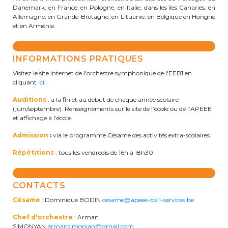
Danemark, en France, en Pologne, en Italie, dans les îles Canaries, en
BE10 3100 9205 4504
Allemagne, en Grande-Bretagne, en Lituanie, en Belgique en Hongrie
et en Arménie.
Casiers
INFORMATIONS PRATIQUES
Visitez le site internet de l'orchestre symphonique de l'EEB1 en
+32 (0)2 373 87 68
cliquant
ici
.
casiers@apeee-bxl1-services.be
Auditions
: à la fin et au début de chaque année scolaire
(juin/septembre). Renseignements sur le site de l’école ou de l’APEEE
BE52 3101 4777 1809
et affichage à l’école.
Admission
:
via le programme Césame des activités extra-scolaires
Coordination & Direction
Répétitions
: tous les vendredis de 16h à 18h30
+32 (0)2 375 94 84
CONTACTS
coordination@apeee-bxl1-services.be
Césame
: Dominique BODIN
cesame@apeee-bxl1-services.be
Chef d'orchestre
: Arman
SIMONYAN
armansimonian@gmail.com