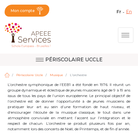
Mon compte
fr
en
Fermer X
Aller
Togg
au
contenu
principal
PÉRISCOLAIRE UCCLE
Question, avis,
Site d'Uccle
demande, suggestion :
Périscolaire Uccle
Musique
L'orchestre
contactez le bon
L’orchestre symphonique de l’EEB1 a été fondé en 1976. Il réunit un
groupe dynamique et éclectique de jeunes musiciens âgé de 9 à 19 ans
service !
Site de Berkendael
issus de tous les pays de l’union européenne. Le principal objectif de
l’orchestre est de donner l’opportunité à de jeunes musiciens de
pratiquer leur art au sein d’une formation de haut niveau, et
d’encourager l’écoute de la musique classique, le tout dans une
atmosphère conviviale en mettant l’accent sur l’intégration et le
Activités périscolaires Berkendael
respect de chacun. L’orchestre se produit plusieurs fois par an,
notamment lors des concerts de Noël, de Printemps, et de fin d’année.
+32 (0)472 07 35 25