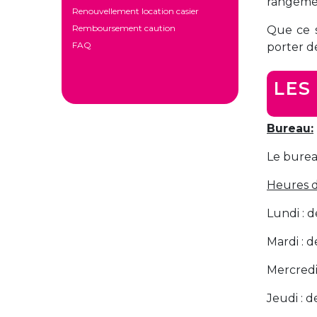
rangement
Renouvellement location casier
Remboursement caution
Que ce s
FAQ
porter de
LES
Bureau:
Le bureau
Heures d
Lundi : d
Mardi : d
Mercredi
Jeudi : d