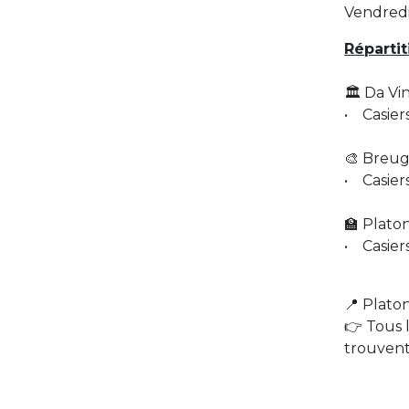
Vendredi 
Répartit
🏛️ Da Vin
• Casier
🎨 Breu
• Casier
🏫 Plato
• Casiers
📍 Platon
👉 Tous 
trouven