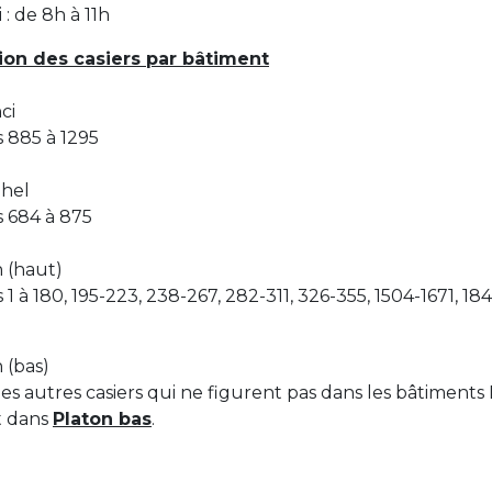
: de 8h à 11h
+32 (0)2 373 87 68
ion des casiers par bâtiment
casiers@apeee-bxl1-services.be
BE52 3101 4777 1809
ci
s 885 à 1295
Coordination & Direction
ghel
s 684 à 875
+32 (0)2 375 94 84
n (haut)
coordination@apeee-bxl1-services.be
 1 à 180, 195-223, 238-267, 282-311, 326-355, 1504-1671, 18
 (bas)
les autres casiers qui ne figurent pas dans les bâtiments
Garderie Berkendael
t dans
Platon bas
.
+32 (0)472 07 35 25
periscolaire.berkendael@apeee-bxl1-services.be