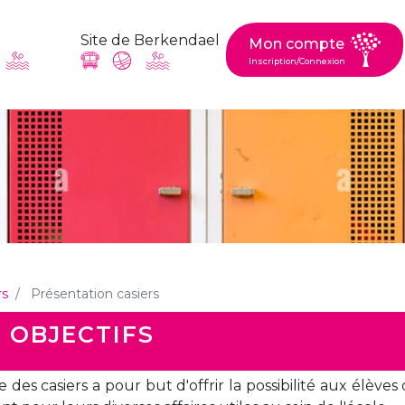
Site de Berkendael
Mon compte
Inscription/Connexion
ande, suggestion : contac
Activités périscolaires Berkendael
+32 (0)472 07 35 25
rs
Présentation casiers
periscolaire.berkendael@apeee-bxl1-services.be
 OBJECTIFS
BE91 3631 6790 0976
e des casiers a pour but d'offrir la possibilité aux élèv