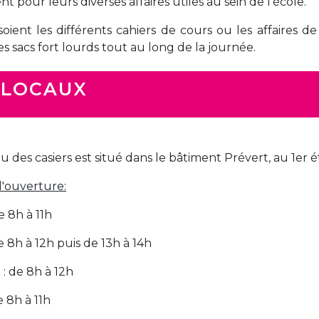
 pour leurs diverses affaires utiles au sein de l'école.
Activités périscolaires Uccle
oient les différents cahiers de cours ou les affaires de
s sacs fort lourds tout au long de la journée.
+32 (0)2 375 31 35
cesame@apeee-bxl1-services.be
 LOCAUX
BE30 3100 2003 2711
 des casiers est situé dans le bâtiment Prévert, au 1er é
Cantine
'ouverture:
+32 (0)2 374 76 75
e 8h à 11h
cantine@apeee-bxl1-services.be
e 8h à 12h puis de 13h à 14h
BE10 3100 9205 4504
 : de 8h à 12h
Casiers
e 8h à 11h