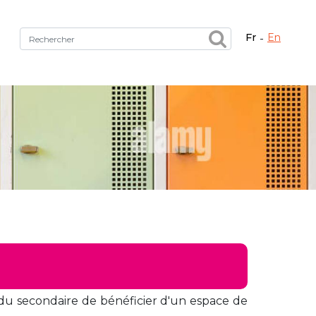
fr
en
Fermer X
tez le bon service !
es du secondaire de bénéficier d'un espace de