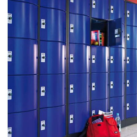
BE10 3100 9205 4504
Casiers
+32 (0)2 373 87 68
casiers@apeee-bxl1-services.be
BE52 3101 4777 1809
Coordination & Direction
+32 (0)2 375 94 84
coordination@apeee-bxl1-services.be