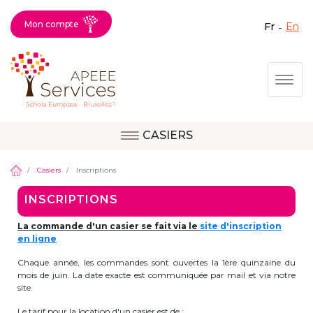
Mon compte
fr
en
Fermer X
Aller
Togg
au
contenu
principal
CASIERS
Question, avis,
Site d'Uccle
demande, suggestion :
Casiers
Inscriptions
contactez le bon
INSCRIPTIONS
service !
Site de Berkendael
La commande d'un casier se fait via le
site d'inscription
en ligne
Chaque année, les commandes sont ouvertes la 1ère quinzaine du
Activités périscolaires Berkendael
mois de juin. La date exacte est communiquée par mail et via notre
site.
+32 (0)472 07 35 25
Le tarif pour la location d'un casier est de :