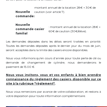
periscolaire.berkendael@apeee-bxl1-
montant annuel de la location 28€ + 30€ de
services.be
Nouvelle
caution (voir article 7).
commande:
BE91 3631 6790 0976
Nouvelle
: montant annuel de la location 28€ +
commande casier
60€ de caution (30€/élève).
familial
Activités périscolaires Uccle
Les demandes déposées dans les délais seront traitées en priorité.
Toutes les demandes déposées après le dernier jour du mois de juin,
+32 (0)2 375 31 35
seront acceptées dans la limite des casiers encore disponibles.
cesame@apeee-bxl1-services.be
Nous vous informons qu'en cours d’année pour toute perte de clé ou
demande de changement de cylindre, nous demanderons le
BE30 3100 2003 2711
paiement de 15.00 €.
Nous vous invitons, vous et vos enfants à bien prendre
connaissance du règlement des casiers, disponible sur ce
site à la rubrique "règlement".
Cantine
Nous vous remercions par avance de votre collaboration, et restons à
+32 (0)2 374 76 75
votre disposition pour toute information complémentaire.
cantine@apeee-bxl1-services.be