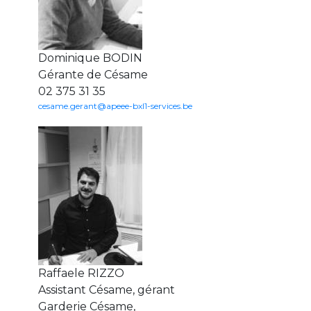
periscolaire.berkendael@apeee-bxl1-
services.be
BE91 3631 6790 0976
Dominique BODIN
Gérante de Césame
02 375 31 35
cesame.gerant@apeee-bxl1-services.be
Activités périscolaires Uccle
+32 (0)2 375 31 35
cesame@apeee-bxl1-services.be
BE30 3100 2003 2711
Cantine
Raffaele RIZZO
+32 (0)2 374 76 75
Assistant Césame, gérant
cantine@apeee-bxl1-services.be
Garderie Césame,