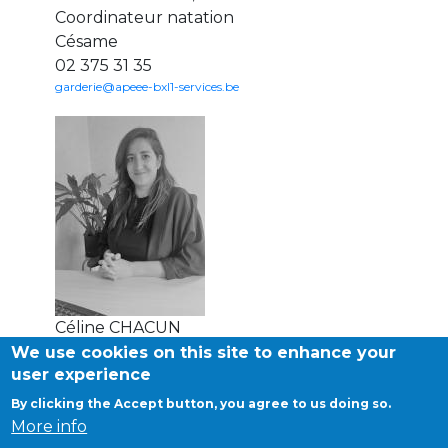
Coordinateur natation
BE10 3100 9205 4504
Césame
02 375 31 35
garderie@apeee-bxl1-services.be
Casiers
+32 (0)2 373 87 68
casiers@apeee-bxl1-services.be
BE52 3101 4777 1809
Coordination & Direction
Céline CHACUN
+32 (0)2 375 94 84
Assistante administrative
We use cookies on this site to enhance your
user experience
Césame
coordination@apeee-bxl1-services.be
02 375 31 35
By clicking the Accept button, you agree to us doing so.
cesame@apeee-bxl1-services.be
More info