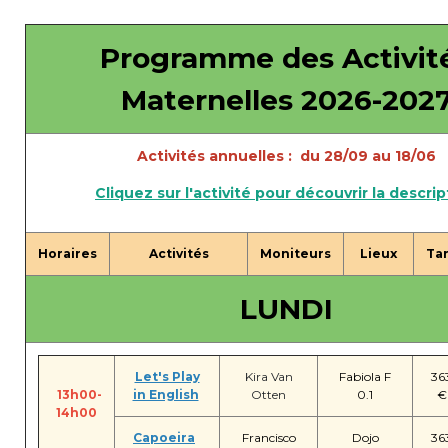
periscolaire.berkendael@apeee-bxl1-
services.be
Programme des Activit
BE91 3631 6790 0976
Maternelles 2026-202
Activités périscolaires Uccle
Activités annuelles : du 28/09 au 18/06
Cliquez sur l'activité pour découvrir la descrip
+32 (0)2 375 31 35
cesame@apeee-bxl1-services.be
Horaires
Activités
Moniteurs
Lieux
Tar
BE30 3100 2003 2711
LUNDI
Cantine
Let's Play
Kira Van
Fabiola F
36
13h00-
in English
Otten
0.1
€
+32 (0)2 374 76 75
14h00
cantine@apeee-bxl1-services.be
Capoeira
Francisco
Dojo
36