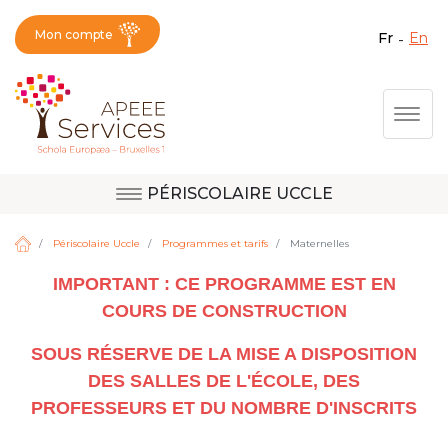
Mon compte
fr
en
Fermer X
Aller
Togg
au
contenu
principal
PÉRISCOLAIRE UCCLE
Question, avis,
Site d'Uccle
demande, suggestion :
Périscolaire Uccle
Programmes et tarifs
Maternelles
contactez le bon
IMPORTANT : CE PROGRAMME EST EN
service !
Site de Berkendael
COURS DE CONSTRUCTION
SOUS RÉSERVE DE LA MISE A DISPOSITION
DES SALLES DE L'ÉCOLE, DES
Activités périscolaires Berkendael
PROFESSEURS ET DU NOMBRE D'INSCRITS
+32 (0)472 07 35 25