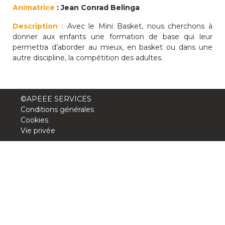
Animatrice
: Jean Conrad Belinga
periscolaire.berkendael@apeee-bxl1-
services.be
Description
: Avec le Mini Basket, nous cherchons à
donner aux enfants une formation de base qui leur
BE91 3631 6790 0976
permettra d’aborder au mieux, en basket ou dans une
autre discipline, la compétition des adultes.
Activités périscolaires Uccle
©APEEE SERVICES
+32 (0)2 375 31 35
Conditions générales
Cookies
cesame@apeee-bxl1-services.be
Vie privée
BE30 3100 2003 2711
Cantine
+32 (0)2 374 76 75
cantine@apeee-bxl1-services.be