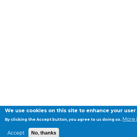
Garderie Berkendael
+32 (0)472 07 35 25
periscolaire.berkendael@apeee-bxl1-
services.be
BE91 3631 6790 0976
Garderie Uccle
+32 (0)2 375 31 35
garderie@apeee-bxl1-services.be
We use cookies on this site to enhance your user
BE72 3100 8650 7316
More 
By clicking the Accept button, you agree to us doing so.
Accept
No, thanks