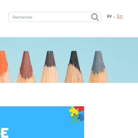
fr
en
Fermer X
tez le bon service !