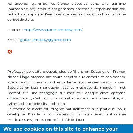
les accords; gammes; cohérence d'accords dans une gamme
BE10 3100 9205 4504
(harmonisation); "in/out" des gammes; harmonie; improvisation etc.
Le tout accompagné d'exercices avec des morceaux de choix dans une
variété de styles.
Casiers
Internet :
http://www.guitar-embassy.com/
Email :
guitar_embassy@yahoo.com
+32 (0)2 373 87 68
casiers@apeee-bxl1-services.be
BE52 3101 4777 1809
Professeur de guitare depuis plus de 15 ans en Suisse et en France,
Nelson Hage propose des cours adaptés aux enfants et adolescents,
avec une approche à la fois bienveillante, rigoureuse et personnalisée.
Spécialisé en jazz manouche, jazz et musiques du monde, il met
Coordination & Direction
l’accent sur une pédagogie sur mesure : chaque élève apprend
différemment, c’est pourquoi sa méthode s’adapte à la sensibilité, au
+32 (0)2 375 94 84
rythme et aux objectifs de chacun.
La théorie musicale est intégrée naturellement à la pratique, pour
coordination@apeee-bxl1-services.be
développer l’oreille, la compréhension harmonique et l’autonomie
musicale, sans jamais perdre le plaisir de jouer.
Les cours sont ouverts à tous les niveaux, du débutant au plus
We use cookies on this site to enhance your
avancé.