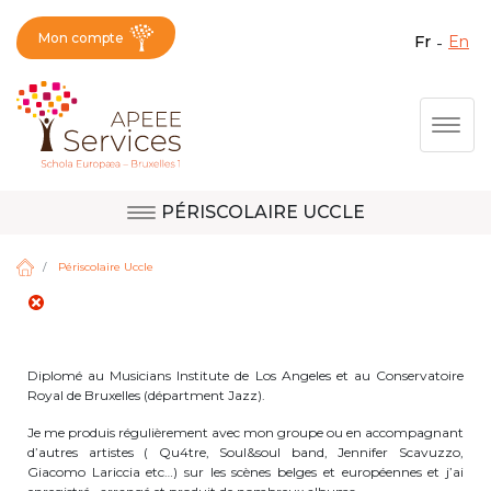
Mon compte
fr
en
Fermer X
Aller
Togg
au
contenu
principal
PÉRISCOLAIRE UCCLE
Question, avis,
Site d'Uccle
demande, suggestion :
Périscolaire Uccle
contactez le bon
service !
Site de Berkendael
Diplomé au Musicians Institute de Los Angeles et au Conservatoire
Royal de Bruxelles (départment Jazz).
Activités périscolaires Berkendael
Je me produis régulièrement avec mon groupe ou en accompagnant
d’autres artistes ( Qu4tre, Soul&soul band, Jennifer Scavuzzo,
Giacomo Lariccia etc…) sur les scènes belges et européennes et j’ai
+32 (0)472 07 35 25