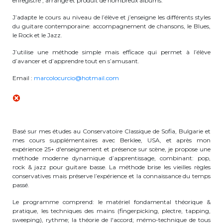
enregistré , arrangé et produit de nombreux albums.
periscolaire.berkendael@apeee-bxl1-
J’adapte le cours au niveau de l’élève et j’enseigne les différents styles
services.be
du guitare contemporaine: accompagnement de chansons, le Blues,
le Rock et le Jazz.
BE91 3631 6790 0976
J’utilise une méthode simple mais efficace qui permet à l’élève
d’avancer et d’apprendre tout en s’amusant.
Activités périscolaires Uccle
Email :
marcolocurcio@hotmail.com
+32 (0)2 375 31 35
cesame@apeee-bxl1-services.be
Basé sur mes études au Conservatoire Classique de Sofia, Bulgarie et
BE30 3100 2003 2711
mes cours supplémentaires avec Berklee, USA, et après mon
expérience 25+ d'enseignement et présence sur scène, je propose une
méthode moderne dynamique d’apprentissage, combinant: pop,
rock & jazz pour guitare basse. La méthode brise les vieilles règles
Cantine
conservatives mais préserve l’expérience et la connaissance du temps
passé.
+32 (0)2 374 76 75
Le programme comprend: le matériel fondamental théorique &
pratique, les techniques des mains (fingerpicking, plectre, tapping,
cantine@apeee-bxl1-services.be
sweeping), rythme; la théorie de l'accord; mémo-technique de tous