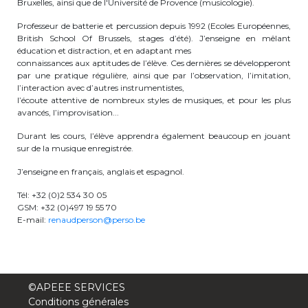
Bruxelles, ainsi que de l'Université de Provence (musicologie).
periscolaire.berkendael@apeee-bxl1-
Professeur de batterie et percussion depuis 1992 (Ecoles Européennes,
services.be
British School Of Brussels, stages d’été). J’enseigne en mêlant
éducation et distraction, et en adaptant mes
BE91 3631 6790 0976
connaissances aux aptitudes de l’élève. Ces dernières se développeront
par une pratique régulière, ainsi que par l’observation, l’imitation,
l’interaction avec d’autres instrumentistes,
l’écoute attentive de nombreux styles de musiques, et pour les plus
Activités périscolaires Uccle
avancés, l’improvisation...
Durant les cours, l’élève apprendra également beaucoup en jouant
+32 (0)2 375 31 35
sur de la musique enregistrée.
cesame@apeee-bxl1-services.be
J’enseigne en français, anglais et espagnol.
BE30 3100 2003 2711
Tél: +32 (0)2 534 30 05
GSM: +32 (0)497 19 55 70
E-mail:
renaudperson@perso.be
Cantine
+32 (0)2 374 76 75
©APEEE SERVICES
cantine@apeee-bxl1-services.be
Conditions générales