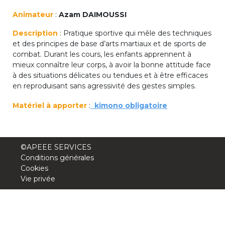
periscolaire.berkendael@apeee-bxl1-
Animateur
:
Azam DAIMOUSSI
services.be
Description
: Pratique sportive qui mêle des techniques
BE91 3631 6790 0976
et des principes de base d’arts martiaux et de sports de
combat. Durant les cours, les enfants apprennent à
mieux connaître leur corps, à avoir la bonne attitude face
à des situations délicates ou tendues et à être efficaces
Activités périscolaires Uccle
en reproduisant sans agressivité des gestes simples.
+32 (0)2 375 31 35
Matériel à apporter
:
kimono obligatoire
cesame@apeee-bxl1-services.be
BE30 3100 2003 2711
©APEEE SERVICES
Conditions générales
Cookies
Cantine
Vie privée
+32 (0)2 374 76 75
cantine@apeee-bxl1-services.be