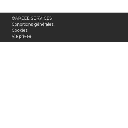
Lockers
+32 (0)2 373 87 68
©APEEE SERVICES
Conditions générales
casiers@apeee-bxl1-services.be
Cookies
BE52 3101 4777 1809
Vie privée
Natation (toutes les écoles)
+32 (0)2 375 31 35
natation@apeee-bxl1-services.be
BE30 3100 2003 2711
Transport
+32 (0)2 374 70 46