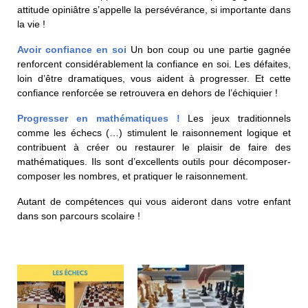
attitude opiniâtre s’appelle la persévérance, si importante dans
BE10 3100 9205 4504
la vie !
Avoir confiance en soi
Un bon coup ou une partie gagnée
renforcent considérablement la confiance en soi. Les défaites,
Casiers
loin d’être dramatiques, vous aident à progresser. Et cette
confiance renforcée se retrouvera en dehors de l’échiquier !
+32 (0)2 373 87 68
Progresser en mathématiques !
Les jeux traditionnels
casiers@apeee-bxl1-services.be
comme les échecs (…) stimulent le raisonnement logique et
contribuent à créer ou restaurer le plaisir de faire des
BE52 3101 4777 1809
mathématiques. Ils sont d’excellents outils pour décomposer-
composer les nombres, et pratiquer le raisonnement.
Autant de compétences qui vous aideront dans votre enfant
Coordination & Direction
dans son parcours scolaire !
+32 (0)2 375 94 84
coordination@apeee-bxl1-services.be