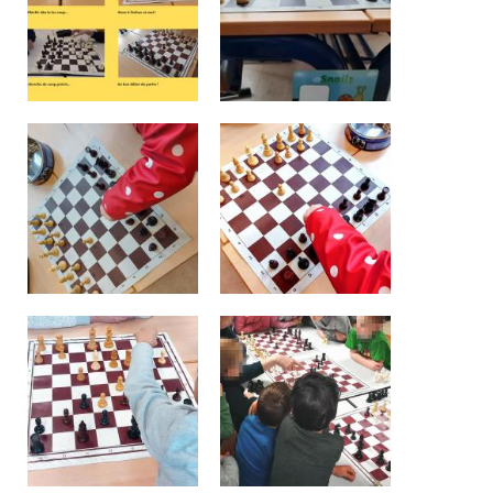
Garderie Berkendael
+32 (0)472 07 35 25
periscolaire.berkendael@apeee-bxl1-
services.be
BE91 3631 6790 0976
Garderie Uccle
+32 (0)2 375 31 35
garderie@apeee-bxl1-services.be
BE72 3100 8650 7316