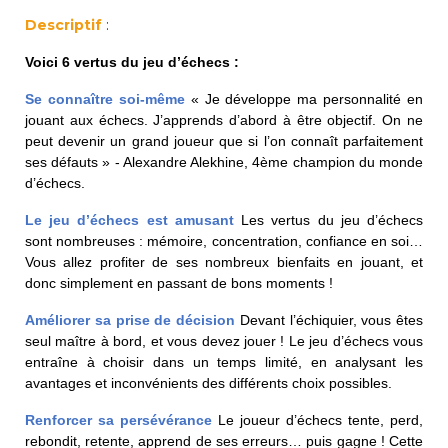
periscolaire.berkendael@apeee-bxl1-
Descriptif
:
services.be
Voici 6 vertus du jeu d’échecs :
BE91 3631 6790 0976
Se connaître soi-même
« Je développe ma personnalité en
jouant aux échecs. J’apprends d’abord à être objectif. On ne
peut devenir un grand joueur que si l’on connaît parfaitement
Activités périscolaires Uccle
ses défauts » - Alexandre Alekhine, 4ème champion du monde
d’échecs.
+32 (0)2 375 31 35
Le jeu d’échecs est amusant
Les vertus du jeu d’échecs
cesame@apeee-bxl1-services.be
sont nombreuses : mémoire, concentration, confiance en soi…
Vous allez profiter de ses nombreux bienfaits en jouant, et
BE30 3100 2003 2711
donc simplement en passant de bons moments !
Améliorer sa prise de décision
Devant l’échiquier, vous êtes
seul maître à bord, et vous devez jouer ! Le jeu d’échecs vous
Cantine
entraîne à choisir dans un temps limité, en analysant les
avantages et inconvénients des différents choix possibles.
+32 (0)2 374 76 75
Renforcer sa persévérance
Le joueur d’échecs tente, perd,
cantine@apeee-bxl1-services.be
rebondit, retente, apprend de ses erreurs… puis gagne ! Cette