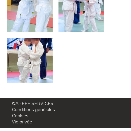
BE10 3100 9205 4504
Casiers
+32 (0)2 373 87 68
casiers@apeee-bxl1-services.be
BE52 3101 4777 1809
Coordination & Direction
+32 (0)2 375 94 84
©APEEE SERVICES
Conditions générales
coordination@apeee-bxl1-services.be
Cookies
Vie privée