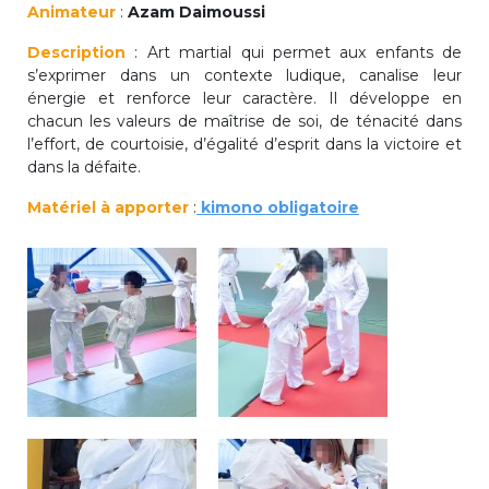
Animateur
:
Azam Daimoussi
periscolaire.berkendael@apeee-bxl1-
services.be
Description
: Art martial qui permet aux enfants de
s’exprimer dans un contexte ludique, canalise leur
BE91 3631 6790 0976
énergie et renforce leur caractère. Il développe en
chacun les valeurs de maîtrise de soi, de ténacité dans
l’effort, de courtoisie, d’égalité d’esprit dans la victoire et
dans la défaite.
Activités périscolaires Uccle
Matériel à apporter
:
kimono obligatoire
+32 (0)2 375 31 35
cesame@apeee-bxl1-services.be
BE30 3100 2003 2711
Cantine
+32 (0)2 374 76 75
cantine@apeee-bxl1-services.be