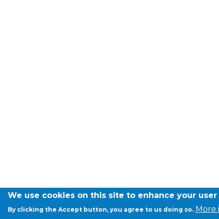
Garderie Berkendael
+32 (0)472 07 35 25
periscolaire.berkendael@apeee-bxl1-
services.be
BE91 3631 6790 0976
Garderie Uccle
+32 (0)2 375 31 35
garderie@apeee-bxl1-services.be
BE72 3100 8650 7316
We use cookies on this site to enhance your user
More 
By clicking the Accept button, you agree to us doing so.