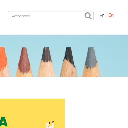
fr
en
Fermer X
tez le bon service !