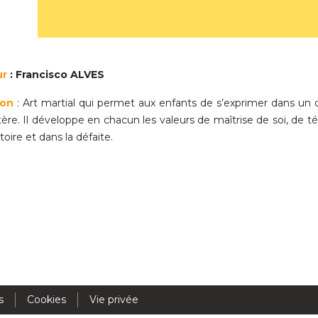
Activités périscolaires Uccle
+32 (0)2 375 31 35
ur
: Francisco ALVES
cesame@apeee-bxl1-services.be
ion
: Art martial qui permet aux enfants de s’exprimer dans un c
BE30 3100 2003 2711
tère. Il développe en chacun les valeurs de maîtrise de soi, de téna
ctoire et dans la défaite.
Cantine
+32 (0)2 374 76 75
cantine@apeee-bxl1-services.be
BE10 3100 9205 4504
Casiers
s
Cookies
Vie privée