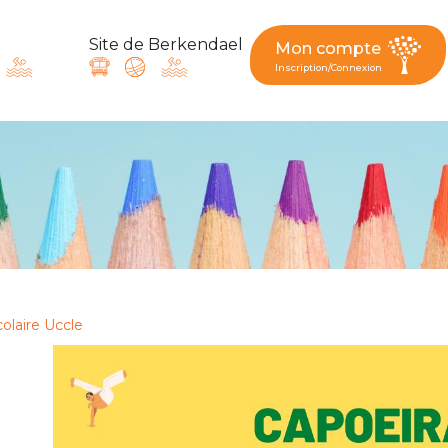
Site de Berkendael
Mon compte
Inscription/Connexion
ande, suggestion : contac
Activités périscolaires Berkendael
+32 (0)472 07 35 25
colaire Uccle
periscolaire.berkendael@apeee-bxl1-services.be
BE91 3631 6790 0976