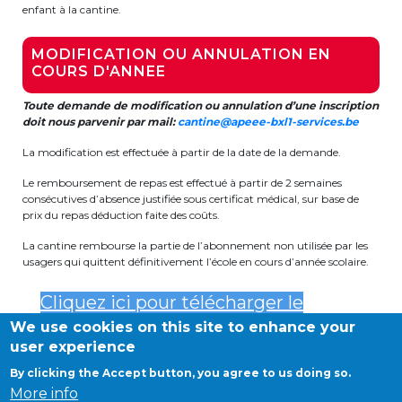
Lockers
enfant à la cantine.
+32 (0)2 373 87 68
MODIFICATION OU ANNULATION EN
COURS D'ANNEE
casiers@apeee-bxl1-services.be
Toute demande de modification ou annulation d’une inscription
BE52 3101 4777 1809
doit nous parvenir par mail:
cantine@apeee-bxl1-services.be
La modification est effectuée à partir de la date de la demande.
Natation (toutes les écoles)
Le remboursement de repas est effectué à partir de 2 semaines
consécutives d’absence justifiée sous certificat médical, sur base de
prix du repas déduction faite des coûts.
+32 (0)2 375 31 35
La cantine rembourse la partie de l’abonnement non utilisée par les
natation@apeee-bxl1-services.be
usagers qui quittent définitivement l’école en cours d’année scolaire.
BE30 3100 2003 2711
Cliquez ici pour télécharger le
We use cookies on this site to enhance your
formulaire de remboursement
user experience
Transport
By clicking the Accept button, you agree to us doing so.
©APEEE SERVICES
More info
+32 (0)2 374 70 46