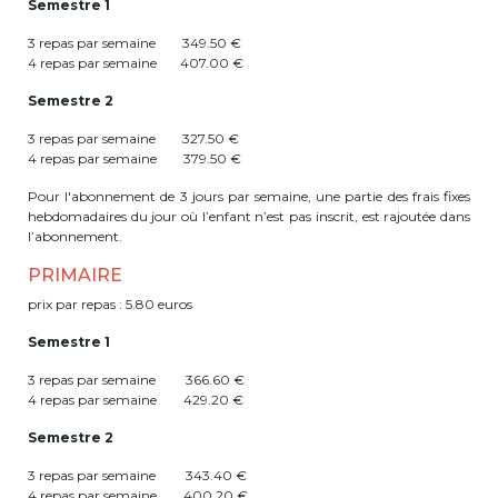
Semestre 1
periscolaire.berkendael@apeee-bxl1-
3 repas par semaine 349.50 €
services.be
4 repas par semaine 407.00 €
BE91 3631 6790 0976
Semestre 2
3 repas par semaine 327.50 €
4 repas par semaine 379.50 €
Activités périscolaires Uccle
Pour l'abonnement de 3 jours par semaine, une partie des frais fixes
hebdomadaires du jour où l’enfant n’est pas inscrit, est rajoutée dans
+32 (0)2 375 31 35
l’abonnement.
cesame@apeee-bxl1-services.be
PRIMAIRE
prix par repas : 5.80 euros
BE30 3100 2003 2711
Semestre 1
3 repas par semaine 366.60 €
Cantine
4 repas par semaine 429.20 €
Semestre 2
+32 (0)2 374 76 75
3 repas par semaine 343.40 €
cantine@apeee-bxl1-services.be
4 repas par semaine 400.20 €