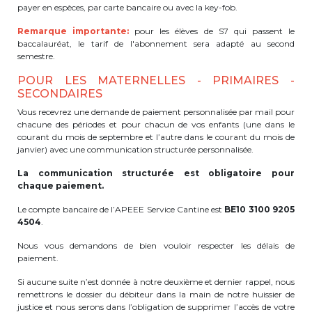
payer en espèces, par carte bancaire ou avec la key-fob.
Garderie Berkendael
Remarque importante:
pour les élèves de S7 qui passent le
baccalauréat, le tarif de l'abonnement sera adapté au second
semestre.
+32 (0)472 07 35 25
POUR LES MATERNELLES - PRIMAIRES -
periscolaire.berkendael@apeee-bxl1-
SECONDAIRES
services.be
Vous recevrez une demande de paiement personnalisée par mail pour
BE91 3631 6790 0976
chacune des périodes et pour chacun de vos enfants (une dans le
courant du mois de septembre et l’autre dans le courant du mois de
janvier) avec une communication structurée personnalisée.
La communication structurée est obligatoire pour
Garderie Uccle
chaque paiement.
+32 (0)2 375 31 35
Le compte bancaire de l’APEEE Service Cantine est
BE10 3100 9205
4504
.
garderie@apeee-bxl1-services.be
Nous vous demandons de bien vouloir respecter les délais de
paiement.
BE72 3100 8650 7316
Si aucune suite n’est donnée à notre deuxième et dernier rappel, nous
remettrons le dossier du débiteur dans la main de notre huissier de
justice et nous serons dans l’obligation de supprimer l’accès de votre