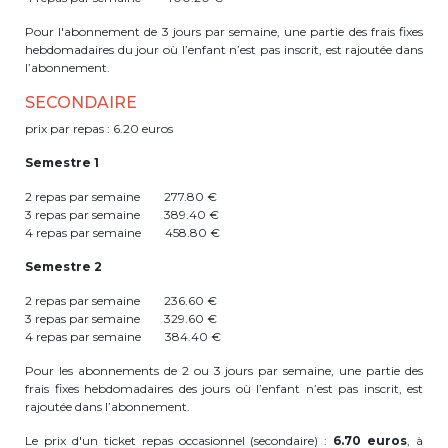
BE10 3100 9205 4504
Pour l'abonnement de 3 jours par semaine, une partie des frais fixes
hebdomadaires du jour où l’enfant n’est pas inscrit, est rajoutée dans
l’abonnement.
Casiers
SECONDAIRE
prix par repas : 6.20 euros
+32 (0)2 373 87 68
Semestre 1
casiers@apeee-bxl1-services.be
2 repas par semaine 277.80 €
3 repas par semaine 389.40 €
BE52 3101 4777 1809
4 repas par semaine 458.80 €
Semestre 2
Coordination & Direction
2 repas par semaine 236.60 €
3 repas par semaine 329.60 €
4 repas par semaine 384.40 €
+32 (0)2 375 94 84
Pour les abonnements de 2 ou 3 jours par semaine, une partie des
coordination@apeee-bxl1-services.be
frais fixes hebdomadaires des jours où l’enfant n’est pas inscrit, est
rajoutée dans l’abonnement.
Le prix d'un ticket repas occasionnel (secondaire) :
6.70 euros
, à