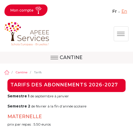
Mon compte
fr
en
Fermer X
Aller
Togg
au
contenu
principal
CANTINE
Question, avis,
Site d'Uccle
demande, suggestion :
Cantine
Tarifs
contactez le bon
TARIFS DES ABONNEMENTS 2026-2027
service !
Site de Berkendael
Semestre 1
de septembre à janvier
Semestre 2
de février à la fin d’année scolaire
Activités périscolaires Berkendael
MATERNELLE
prix par repas : 5.50 euros
+32 (0)472 07 35 25