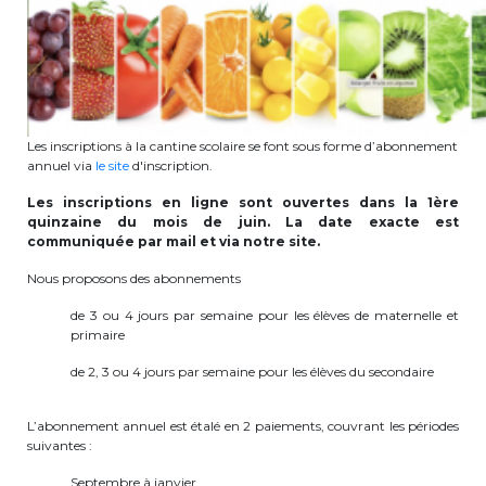
periscolaire.berkendael@apeee-bxl1-
services.be
BE91 3631 6790 0976
Les inscriptions à la cantine scolaire se font sous forme d’abonnement
annuel via
le site
d'inscription.
Activités périscolaires Uccle
Les inscriptions en ligne sont ouvertes dans la 1ère
+32 (0)2 375 31 35
quinzaine du mois de juin. La date exacte est
communiquée par mail et via notre site.
cesame@apeee-bxl1-services.be
Nous proposons des abonnements
BE30 3100 2003 2711
de 3 ou 4 jours par semaine pour les élèves de maternelle et
primaire
de 2, 3 ou 4 jours par semaine pour les élèves du secondaire
Cantine
L’abonnement annuel est étalé en 2 paiements, couvrant les périodes
+32 (0)2 374 76 75
suivantes :
cantine@apeee-bxl1-services.be
Septembre à janvier