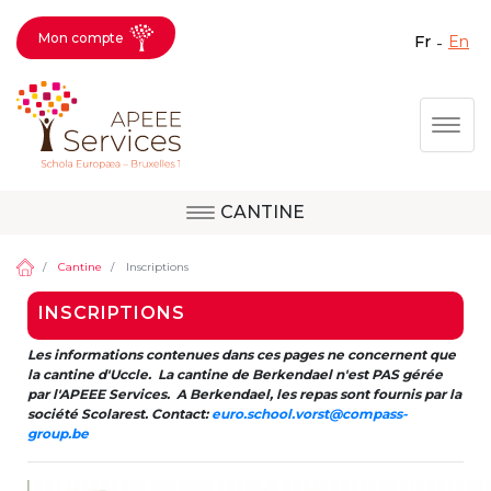
Mon compte
fr
en
Fermer X
Aller
Togg
au
contenu
principal
CANTINE
Question, avis,
Site d'Uccle
demande, suggestion :
Cantine
Inscriptions
contactez le bon
INSCRIPTIONS
service !
Site de Berkendael
Les informations contenues dans ces pages ne concernent que
la cantine d'Uccle. La cantine de Berkendael n'est PAS gérée
par l'APEEE Services. A Berkendael, les repas sont fournis par la
société Scolarest. Contact:
euro.school.vorst@compass-
Activités périscolaires Berkendael
group.be
+32 (0)472 07 35 25