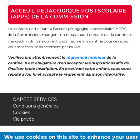
ACCEUIL PEDAGOGIQUE POSTSCOLAIRE
Garderie Berkendael
(APPS) DE LA COMMISSION
+32 (0)472 07 35 25
Les enfants participant à l'accueil pédagogique postscolaire (APPS)
de la Commission
mangent un repas chaud préparé par la cantine le
,
periscolaire.berkendael@apeee-bxl1-
mercredi midi. Ils ne doivent pas s’inscrire à la cantine pour ce repas. Il
services.be
vous sera facturé directement par l'APPS.
BE91 3631 6790 0976
Veuillez lire attentivement le
règlement intérieur
de la
cantine. Il est obligatoire d’en accepter les dispositions afin de
finaliser toute inscription. En inscrivant votre enfant, vous serez
réputé avoir lu et accepté le règlement dans son intégralité.
Garderie Uccle
+32 (0)2 375 31 35
©APEEE SERVICES
Conditions générales
garderie@apeee-bxl1-services.be
Cookies
BE72 3100 8650 7316
Vie privée
We use cookies on this site to enhance your user