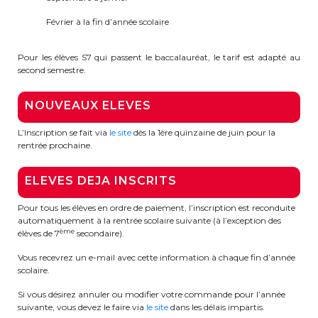
BE10 3100 9205 4504
Février à la fin d’année scolaire
Pour les élèves S7 qui passent le baccalauréat, le tarif est adapté au
second semestre.
Casiers
+32 (0)2 373 87 68
NOUVEAUX ELEVES
casiers@apeee-bxl1-services.be
L’Inscription se fait via
le site
dès la 1ère quinzaine de juin pour la
rentrée prochaine.
BE52 3101 4777 1809
ELEVES DEJA INSCRITS
Pour tous les élèves en ordre de paiement, l’inscription est reconduite
Coordination & Direction
automatiquement à la rentrée scolaire suivante (à l’exception des
ème
élèves de 7
secondaire).
+32 (0)2 375 94 84
Vous recevrez un e-mail avec cette information à chaque fin d’année
coordination@apeee-bxl1-services.be
scolaire.
Si vous désirez annuler ou modifier votre commande pour l’année
suivante, vous devez le faire via
le site
dans les délais impartis.