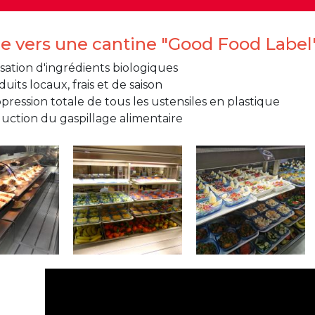
Natation (toutes les écoles)
e vers une cantine "Good Food Label" 
+32 (0)2 375 31 35
isation d'ingrédients biologiques
uits locaux, frais et de saison
natation@apeee-bxl1-services.be
pression totale de tous les ustensiles en plastique
uction du gaspillage alimentaire
BE30 3100 2003 2711
Transport
+32 (0)2 374 70 46
transport@apeee-bxl1-services.be
BE77 3100 8642 2642