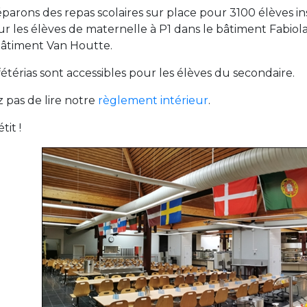
arons des repas scolaires sur place pour 3100 élèves insc
Activités périscolaires Uccle
r les élèves de maternelle à P1 dans le bâtiment Fabiola 
bâtiment Van Houtte.
+32 (0)2 375 31 35
étérias sont accessibles pour les élèves du secondaire.
cesame@apeee-bxl1-services.be
z pas de lire notre
BE30 3100 2003 2711
règlement intérieur
.
it !
Cantine
+32 (0)2 374 76 75
cantine@apeee-bxl1-services.be
BE10 3100 9205 4504
Casiers