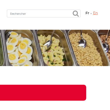
fr
en
Fermer X
tez le bon service !