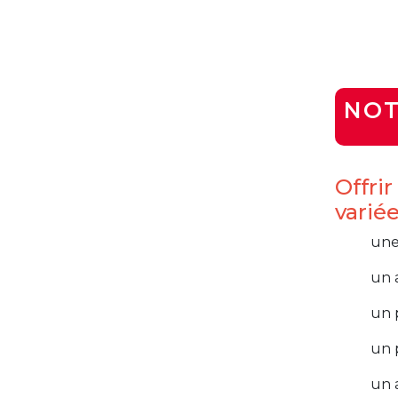
NOT
Offri
variée
une
un 
un 
un 
un a