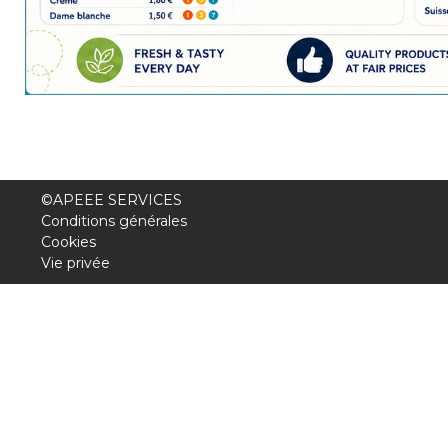
BE10 3100 9205 4504
Casiers
+32 (0)2 373 87 68
casiers@apeee-bxl1-services.be
©APEEE SERVICES
BE52 3101 4777 1809
Conditions générales
Cookies
Vie privée
Coordination & Direction
+32 (0)2 375 94 84
coordination@apeee-bxl1-services.be