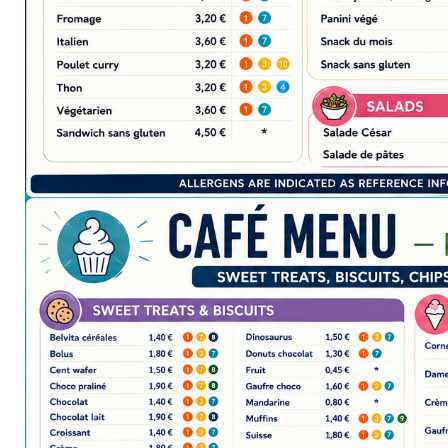
periscolaire.berkendael@apeee-bxl1-
services.be
BE91 3631 6790 0976
Activités périscolaires Uccle
+32 (0)2 375 31 35
cesame@apeee-bxl1-services.be
BE30 3100 2003 2711
Cantine
+32 (0)2 374 76 75
cantine@apeee-bxl1-services.be