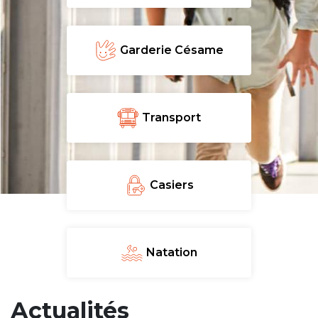
periscolaire.berkendael@apeee-bxl1-
services.be
Garderie Césame
BE91 3631 6790 0976
Activités périscolaires Uccle
Transport
+32 (0)2 375 31 35
cesame@apeee-bxl1-services.be
Casiers
BE30 3100 2003 2711
Cantine
Natation
+32 (0)2 374 76 75
Actualités
cantine@apeee-bxl1-services.be