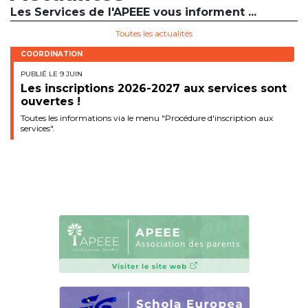
Les Services de l'APEEE vous informent ...
BE10 3100 9205 4504
Toutes les actualités
COORDINATION
Casiers
PUBLIÉ LE 9 JUIN
Les inscriptions 2026-2027 aux services sont
+32 (0)2 373 87 68
ouvertes !
Toutes les informations via le menu "Procédure d'inscription aux
casiers@apeee-bxl1-services.be
services".
BE52 3101 4777 1809
Coordination & Direction
+32 (0)2 375 94 84
coordination@apeee-bxl1-services.be