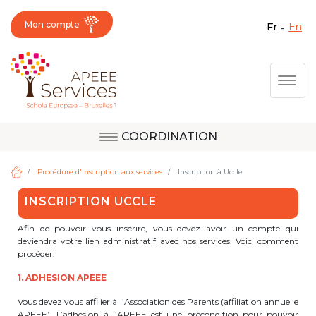
Mon compte
fr
en
Fermer X
Aller
Togg
au
contenu
principal
COORDINATION
Question, avis,
Site d'Uccle
demande, suggestion :
Procédure d'inscription aux services
Inscription à Uccle
contactez le bon
INSCRIPTION UCCLE
service !
Site de Berkendael
Afin de pouvoir vous inscrire, vous devez avoir un compte qui
deviendra votre lien administratif avec nos services. Voici comment
procéder:
Activités périscolaires Berkendael
1. ADHESION APEEE
Vous devez vous affilier à l’Association des Parents (affiliation annuelle
+32 (0)472 07 35 25
APEEE). L’adhésion à l’APEEE est une précondition pour pouvoir