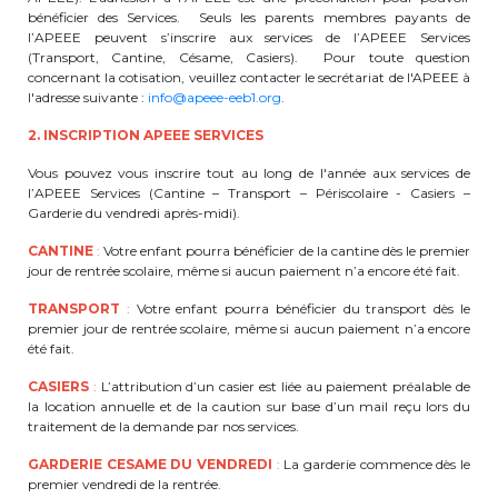
bénéficier des Services. Seuls les parents membres payants de
periscolaire.berkendael@apeee-bxl1-
l’APEEE peuvent s’inscrire aux services de l’APEEE Services
services.be
(Transport, Cantine, Césame, Casiers). Pour toute question
concernant la cotisation, veuillez contacter le secrétariat de l'APEEE à
BE91 3631 6790 0976
l'adresse suivante :
info@apeee-eeb1.org
.
2. INSCRIPTION APEEE SERVICES
Activités périscolaires Uccle
Vous pouvez vous inscrire tout au long de l'année aux services de
l’APEEE Services (Cantine – Transport – Périscolaire - Casiers –
Garderie du vendredi après-midi).
+32 (0)2 375 31 35
CANTINE
:
Votre enfant pourra bénéficier de la cantine dès le premier
cesame@apeee-bxl1-services.be
jour de rentrée scolaire, même si aucun paiement n’a encore été fait.
BE30 3100 2003 2711
TRANSPORT
:
Votre enfant pourra bénéficier du transport dès le
premier jour de rentrée scolaire, même si aucun paiement n’a encore
été fait.
CASIERS
:
L’attribution d’un casier est liée au paiement préalable de
Cantine
la location annuelle et de la caution sur base d’un mail reçu lors du
traitement de la demande par nos services.
+32 (0)2 374 76 75
GARDERIE CESAME DU VENDREDI
:
La garderie commence dès le
cantine@apeee-bxl1-services.be
premier vendredi de la rentrée.