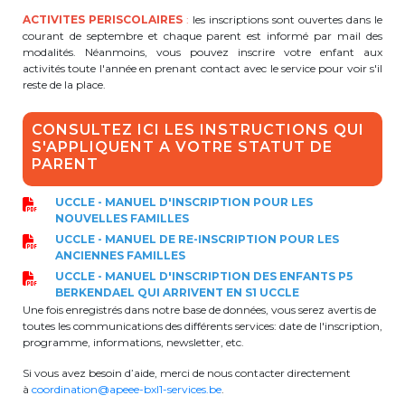
ACTIVITES PERISCOLAIRES
BE10 3100 9205 4504
:
les inscriptions sont ouvertes dans le
courant de septembre et chaque parent est informé par mail des
modalités. Néanmoins, vous pouvez inscrire votre enfant aux
activités toute l'année en prenant contact avec le service pour voir s'il
reste de la place.
Casiers
CONSULTEZ ICI LES INSTRUCTIONS QUI
+32 (0)2 373 87 68
S'APPLIQUENT A VOTRE STATUT DE
PARENT
casiers@apeee-bxl1-services.be
BE52 3101 4777 1809
UCCLE - MANUEL D'INSCRIPTION POUR LES
NOUVELLES FAMILLES
UCCLE - MANUEL DE RE-INSCRIPTION POUR LES
ANCIENNES FAMILLES
Coordination & Direction
UCCLE - MANUEL D'INSCRIPTION DES ENFANTS P5
BERKENDAEL QUI ARRIVENT EN S1 UCCLE
+32 (0)2 375 94 84
Une fois enregistrés dans notre base de données, vous serez avertis de
toutes les communications des différents services: date de l'inscription,
coordination@apeee-bxl1-services.be
programme, informations, newsletter, etc.
Si vous avez besoin d’aide, merci de nous contacter directement
à
coordination@apeee-bxl1-services.be
.