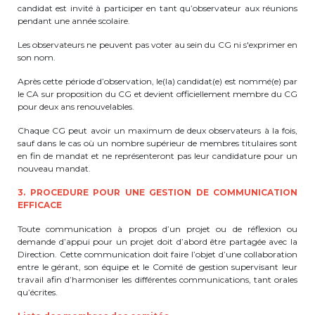
candidat est invité à participer en tant qu’observateur aux réunions
pendant une année scolaire.
Garderie Berkendael
Les observateurs ne peuvent pas voter au sein du CG ni s'exprimer en
son nom.
+32 (0)472 07 35 25
Après cette période d’observation, le(la) candidat(e) est nommé(e) par
periscolaire.berkendael@apeee-bxl1-
le CA sur proposition du CG et devient officiellement membre du CG
services.be
pour deux ans renouvelables.
BE91 3631 6790 0976
Chaque CG peut avoir un maximum de deux observateurs à la fois,
sauf dans le cas où un nombre supérieur de membres titulaires sont
en fin de mandat et ne représenteront pas leur candidature pour un
nouveau mandat.
Garderie Uccle
3. PROCEDURE POUR UNE GESTION DE COMMUNICATION
EFFICACE
+32 (0)2 375 31 35
Toute communication à propos d’un projet ou de réflexion ou
garderie@apeee-bxl1-services.be
demande d’appui pour un projet doit d’abord être partagée avec la
Direction. Cette communication doit faire l’objet d’une collaboration
BE72 3100 8650 7316
entre le gérant, son équipe et le Comité de gestion supervisant leur
travail afin d’harmoniser les différentes communications, tant orales
qu’écrites.