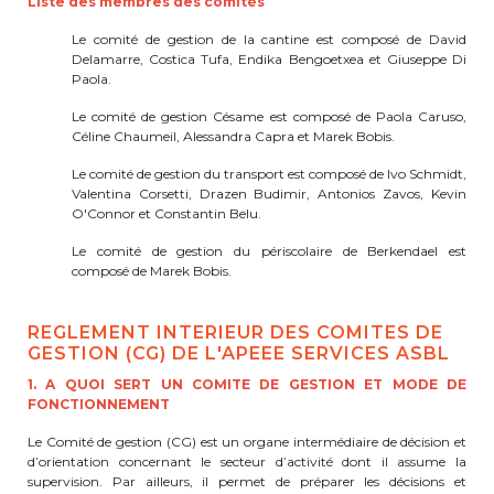
Liste des membres des comités
Lockers
Le comité de gestion de la cantine est composé de David
+32 (0)2 373 87 68
Delamarre, Costica Tufa, Endika Bengoetxea et Giuseppe Di
Paola.
casiers@apeee-bxl1-services.be
Le comité de gestion Césame est composé de Paola Caruso,
BE52 3101 4777 1809
Céline Chaumeil, Alessandra Capra et Marek Bobis.
Le comité de gestion du transport est composé de Ivo Schmidt,
Valentina Corsetti, Drazen Budimir, Antonios Zavos, Kevin
O'Connor et Constantin Belu.
Natation (toutes les écoles)
Le comité de gestion du périscolaire de Berkendael est
+32 (0)2 375 31 35
composé de Marek Bobis.
natation@apeee-bxl1-services.be
REGLEMENT INTERIEUR DES COMITES DE
BE30 3100 2003 2711
GESTION (CG) DE L'APEEE SERVICES ASBL
1. A QUOI SERT UN COMITE DE GESTION ET MODE DE
FONCTIONNEMENT
Transport
Le Comité de gestion (CG) est un organe intermédiaire de décision et
d’orientation concernant le secteur d’activité dont il assume la
supervision. Par ailleurs, il permet de préparer les décisions et
+32 (0)2 374 70 46