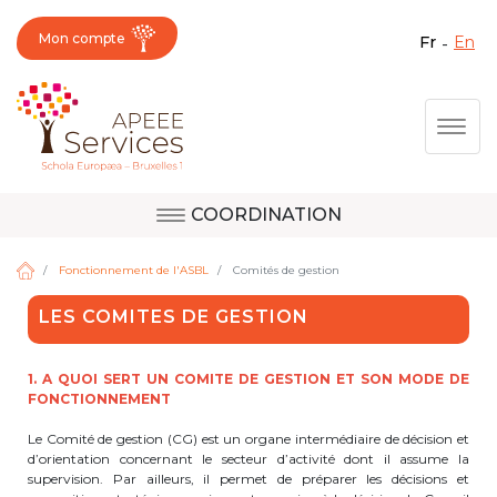
Mon compte
fr
en
Fermer X
Aller
Togg
au
contenu
principal
COORDINATION
Question, avis,
Site d'Uccle
demande, suggestion :
Fonctionnement de l'ASBL
Comités de gestion
contactez le bon
LES COMITES DE GESTION
service !
Site de Berkendael
1. A QUOI SERT UN COMITE DE GESTION ET SON MODE DE
FONCTIONNEMENT
Activités périscolaires Berkendael
Le Comité de gestion (CG) est un organe intermédiaire de décision et
d’orientation concernant le secteur d’activité dont il assume la
+32 (0)472 07 35 25
supervision. Par ailleurs, il permet de préparer les décisions et