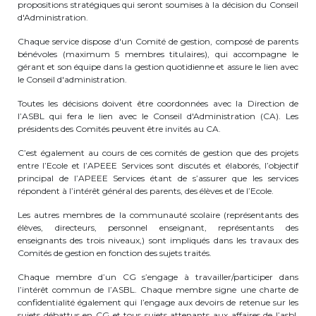
propositions stratégiques qui seront soumises à la décision du Conseil
d'Administration.
transport@apeee-bxl1-services.be
Chaque service dispose d'un Comité de gestion, composé de parents
BE77 3100 8642 2642
bénévoles (maximum 5 membres titulaires), qui accompagne le
gérant et son équipe dans la gestion quotidienne et assure le lien avec
le Conseil d'administration.
Toutes les décisions doivent être coordonnées avec la Direction de
l’ASBL qui fera le lien avec le Conseil d'Administration (CA). Les
présidents des Comités peuvent être invités au CA.
C’est également au cours de ces comités de gestion que des projets
entre l’Ecole et l’APEEE Services sont discutés et élaborés, l’objectif
principal de l’APEEE Services étant de s’assurer que les services
répondent à l’intérêt général des parents, des élèves et de l’Ecole.
Les autres membres de la communauté scolaire (représentants des
élèves, directeurs, personnel enseignant, représentants des
enseignants des trois niveaux,) sont impliqués dans les travaux des
Comités de gestion en fonction des sujets traités.
Chaque membre d’un CG s’engage à travailler/participer dans
l’intérêt commun de l’ASBL. Chaque membre signe une charte de
confidentialité également qui l’engage aux devoirs de retenue sur les
sujets débattus en CG et tous sujets attenants aux affaires de l’asbl.