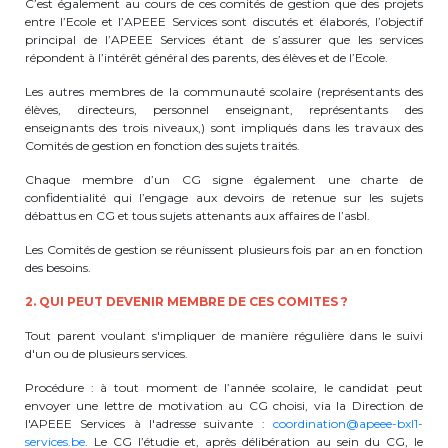
C’est également au cours de ces comités de gestion que des projets
entre l’Ecole et l’APEEE Services sont discutés et élaborés, l’objectif
BE10 3100 9205 4504
principal de l’APEEE Services étant de s’assurer que les services
répondent à l’intérêt général des parents, des élèves et de l’Ecole.
Les autres membres de la communauté scolaire (représentants des
Casiers
élèves, directeurs, personnel enseignant, représentants des
enseignants des trois niveaux,) sont impliqués dans les travaux des
+32 (0)2 373 87 68
Comités de gestion en fonction des sujets traités.
Chaque membre d’un CG signe également une charte de
casiers@apeee-bxl1-services.be
confidentialité qui l’engage aux devoirs de retenue sur les sujets
débattus en CG et tous sujets attenants aux affaires de l’asbl.
BE52 3101 4777 1809
Les Comités de gestion se réunissent plusieurs fois par an en fonction
des besoins.
Coordination & Direction
2. QUI PEUT DEVENIR MEMBRE DE CES COMITES ?
Tout parent voulant s'impliquer de manière régulière dans le suivi
+32 (0)2 375 94 84
d'un ou de plusieurs services.
coordination@apeee-bxl1-services.be
Procédure : à tout moment de l’année scolaire, le candidat peut
envoyer une lettre de motivation au CG choisi, via la Direction de
l'APEEE Services à l'adresse suivante :
coordination@apeee-bxl1-
services.be
. Le CG l’étudie et, après délibération au sein du CG, le