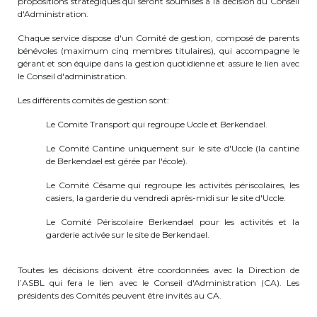
propositions stratégiques qui seront soumises à la décision du Conseil
d'Administration.
periscolaire.berkendael@apeee-bxl1-
services.be
Chaque service dispose d'un Comité de gestion, composé de parents
bénévoles (maximum cinq membres titulaires), qui accompagne le
BE91 3631 6790 0976
gérant et son équipe dans la gestion quotidienne et assure le lien avec
le Conseil d'administration.
Les différents comités de gestion sont:
Activités périscolaires Uccle
Le Comité Transport qui regroupe Uccle et Berkendael.
+32 (0)2 375 31 35
Le Comité Cantine uniquement sur le site d'Uccle (la cantine
de Berkendael est gérée par l'école).
cesame@apeee-bxl1-services.be
Le Comité Césame qui regroupe les activités périscolaires, les
BE30 3100 2003 2711
casiers, la garderie du vendredi après-midi sur le site d'Uccle.
Le Comité Périscolaire Berkendael pour les activités et la
garderie activée sur le site de Berkendael.
Cantine
Toutes les décisions doivent être coordonnées avec la Direction de
+32 (0)2 374 76 75
l’ASBL qui fera le lien avec le Conseil d'Administration (CA). Les
présidents des Comités peuvent être invités au CA.
cantine@apeee-bxl1-services.be