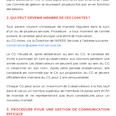
Les Comités de gestion se réunissent plusieurs fois par an en fonction
des besoins.
2. QUI PEUT DEVENIR MEMBRE DE CES COMITES ?
Tout parent voulant s'impliquer de manière régulière dans le suivi
d'un ou de plusieurs services. Procédure : à tout moment de l’année
scolaire, le candidat peut envoyer une lettre de motivation
au CG choisi, via la Direction de l'APEEE Services à l'adresse suivante :
coordination@apeee-bxl1-services.be
.
Le CG l’étudie et, après délibération au sein du CG, le candidat est
invité à participer en tant qu’observateur aux réunions pendant une
année scolaire. Les observateurs ne peuvent pas voter au sein du CG
ni s'exprimer en son nom. Après cette période d’observation, le/a
candidat/e est nommé/e par le CA sur proposition du CG et devient
officiellement membre du CG pour 2 ans renouvelables.
Chaque CG peut avoir un maximum de 2 observateurs à la fois, sauf
dans le cas où un nombre supérieur de membres titulaires sont en fin
de mandat et ne représenteront pas leurs candidatures pour un
nouveau mandat.
3. PROCEDURE POUR UNE GESTION DE COMMUNICATION
EFFICACE