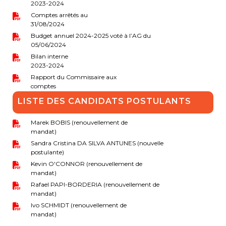
2023-2024
periscolaire.berkendael@apeee-bxl1-
Comptes arrêtés au
services.be
31/08/2024
Budget annuel 2024-2025 voté à l’AG du
BE91 3631 6790 0976
05/06/2024
Bilan interne
2023-2024
Rapport du Commissaire aux
Activités périscolaires Uccle
comptes
LISTE DES CANDIDATS POSTULANTS
+32 (0)2 375 31 35
cesame@apeee-bxl1-services.be
Marek BOBIS (renouvellement de
mandat)
BE30 3100 2003 2711
Sandra Cristina DA SILVA ANTUNES (nouvelle
postulante)
Kevin O'CONNOR (renouvellement de
mandat)
Cantine
Rafael PAPI-BORDERIA (renouvellement de
mandat)
+32 (0)2 374 76 75
Ivo SCHMIDT (renouvellement de
mandat)
cantine@apeee-bxl1-services.be