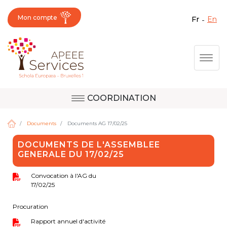
Mon compte
fr
en
Fermer X
Aller
Togg
au
contenu
principal
COORDINATION
Question, avis,
Site d'Uccle
demande, suggestion :
Documents
Documents AG 17/02/25
contactez le bon
DOCUMENTS DE L'ASSEMBLEE
service !
GENERALE DU 17/02/25
Site de Berkendael
Convocation à l'AG du
17/02/25
Activités périscolaires Berkendael
Procuration
+32 (0)472 07 35 25
Rapport annuel d'activité