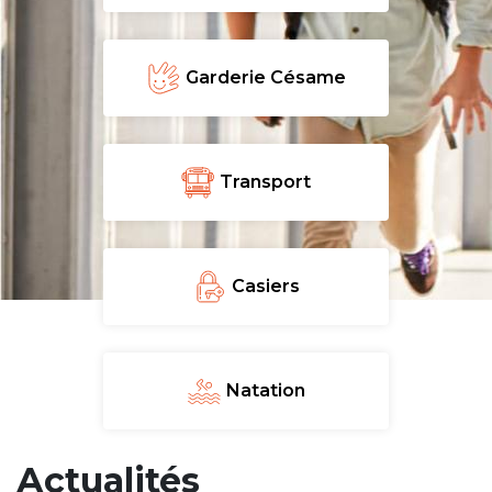
periscolaire.berkendael@apeee-bxl1-
services.be
Garderie Césame
BE91 3631 6790 0976
Activités périscolaires Uccle
Transport
+32 (0)2 375 31 35
cesame@apeee-bxl1-services.be
Casiers
BE30 3100 2003 2711
Cantine
Natation
+32 (0)2 374 76 75
Actualités
cantine@apeee-bxl1-services.be