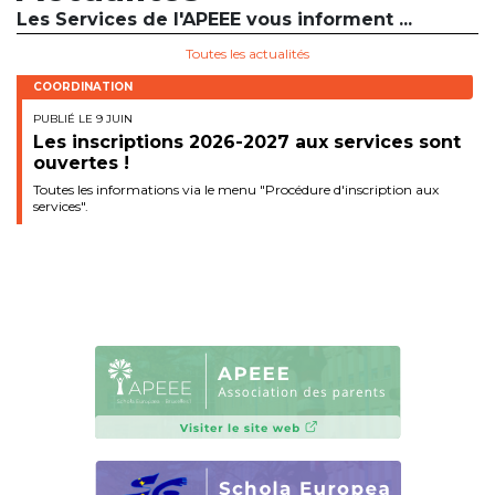
Les Services de l'APEEE vous informent ...
BE10 3100 9205 4504
Toutes les actualités
COORDINATION
Casiers
PUBLIÉ LE 9 JUIN
Les inscriptions 2026-2027 aux services sont
+32 (0)2 373 87 68
ouvertes !
Toutes les informations via le menu "Procédure d'inscription aux
casiers@apeee-bxl1-services.be
services".
BE52 3101 4777 1809
Coordination & Direction
+32 (0)2 375 94 84
coordination@apeee-bxl1-services.be