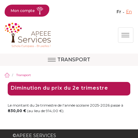
Mon compte
fr
en
Fermer X
Aller
Togg
au
contenu
principal
TRANSPORT
Question, avis,
Site d'Uccle
demande, suggestion :
Transport
contactez le bon
Diminution du prix du 2e trimestre
service !
Site de Berkendael
Le montant du 2e trimestre de l'année scolaire 2025-2026 passe à
830,00 €
(au lieu de 914,00 €).
Activités périscolaires Berkendael
+32 (0)472 07 35 25
©APEEE SERVICES