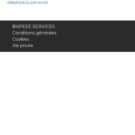
téléphone ou par email
.
Garderie Berkendael
+32 (0)472 07 35 25
©APEEE SERVICES
Conditions générales
periscolaire.berkendael@apeee-bxl1-
Cookies
services.be
Vie privée
BE91 3631 6790 0976
Garderie Uccle
+32 (0)2 375 31 35
garderie@apeee-bxl1-services.be
BE72 3100 8650 7316