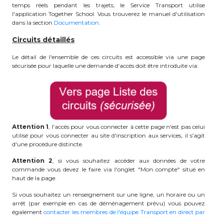
temps réels pendant les trajets, le Service Transport utilise
BE10 3100 9205 4504
l'application Together School. Vous trouverez le manuel d'utilisation
dans la section
Documentation
.
Circuits détaillés
Casiers
Le détail de l'ensemble de ces circuits est accessible via une page
sécurisée pour laquelle une demande d'accès doit être introduite via:
+32 (0)2 373 87 68
casiers@apeee-bxl1-services.be
BE52 3101 4777 1809
Attention 1
, l'accès pour vous connecter à cette page n'est pas celui
utilisé pour vous connecter au site d'inscription aux services, il s'agit
Coordination & Direction
d'une procédure distincte.
Attention 2
, si vous souhaitez accéder aux données de votre
+32 (0)2 375 94 84
commande vous devez le faire via l'onglet "Mon compte" situé en
haut de la page.
coordination@apeee-bxl1-services.be
Si vous souhaitez un renseignement sur une ligne, un horaire ou un
arrêt (par exemple en cas de déménagement prévu) vous pouvez
également
contacter les membres de l'équipe Transport en direct par