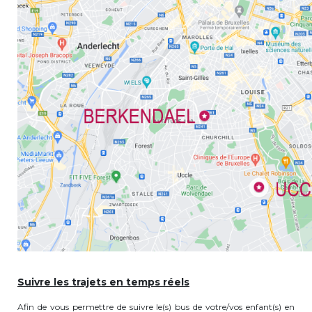
periscolaire.berkendael@apeee-bxl1-
services.be
BE91 3631 6790 0976
Activités périscolaires Uccle
+32 (0)2 375 31 35
cesame@apeee-bxl1-services.be
BE30 3100 2003 2711
Cantine
+32 (0)2 374 76 75
Suivre les trajets en temps réels
cantine@apeee-bxl1-services.be
Afin de vous permettre de suivre le(s) bus de votre/vos enfant(s) en