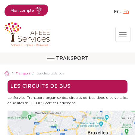
Mon compte
fr
en
Fermer X
Aller
Togg
au
contenu
principal
TRANSPORT
Question, avis,
Site d'Uccle
demande, suggestion :
Transport
Les circuits de bus
contactez le bon
LES CIRCUITS DE BUS
service !
Site de Berkendael
Le Service Transport organise des circuits de bus depuis et vers les
deux sites de l'EEB1 : Uccle et Berkendael.
Activités périscolaires Berkendael
+32 (0)472 07 35 25