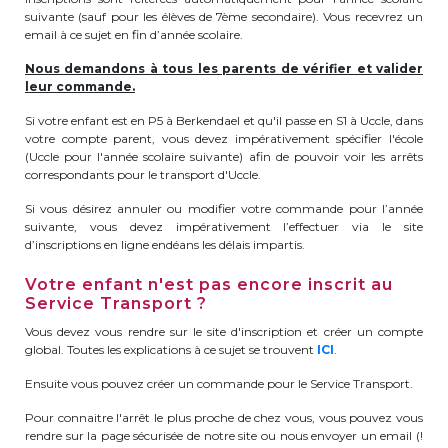
suivante (sauf pour les élèves de 7ème secondaire). Vous recevrez un
periscolaire.berkendael@apeee-bxl1-
email à ce sujet en fin d’année scolaire.
services.be
Nous demandons à tous les parents de vérifier et valider
BE91 3631 6790 0976
leur commande.
Si votre enfant est en P5 à Berkendael et qu'il passe en S1 à Uccle, dans
votre compte parent, vous devez impérativement spécifier l'école
Activités périscolaires Uccle
(Uccle pour l'année scolaire suivante) afin de pouvoir voir les arrêts
correspondants pour le transport d'Uccle.
+32 (0)2 375 31 35
Si vous désirez annuler ou modifier votre commande pour l’année
suivante, vous devez impérativement l’effectuer via le site
cesame@apeee-bxl1-services.be
d’inscriptions en ligne endéans les délais impartis.
BE30 3100 2003 2711
Votre enfant n'est pas encore inscrit au
Service Transport ?
Vous devez vous rendre sur le site d'inscription et créer un compte
global. Toutes les explications à ce sujet se trouvent
ICI
.
Cantine
Ensuite vous pouvez créer un commande pour le Service Transport.
+32 (0)2 374 76 75
Pour connaitre l'arrêt le plus proche de chez vous, vous pouvez vous
cantine@apeee-bxl1-services.be
rendre sur la page sécurisée de notre site ou nous envoyer un email (!