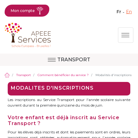
Mon compte
fr
en
Fermer X
Aller
Togg
au
contenu
principal
TRANSPORT
Question, avis,
Site d'Uccle
demande, suggestion :
Transport
Comment bénéficier du service ?
Modalités d'inscriptions
contactez le bon
MODALITES D'INSCRIPTIONS
service !
Site de Berkendael
Les inscriptions au Service Transport pour l'année scolaire suivante
ouvrent durant la première quinzaine du mois de juin.
Votre enfant est déjà inscrit au Service
Activités périscolaires Berkendael
Transport ?
Pour les élèves déjà inscrits et dont les paiements sont en ordres, leurs
+32 (0)472 07 35 25
inscriptions sont réitérées automatiquement pour l’année scolaire