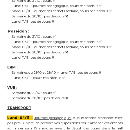
Semaine du 21/10 : cours ✅
Lundi 04/11 : journée pédagogique, cours maintenus ✅
periscolaire.berkendael@apeee-bxl1-
Mardi 05/11 : Journée des carnets scolaire, cours maintenus ✅
services.be
Semaine du 28/10 : pas de cours ❌
Lundi 11/11 : pas de cours ❌
BE91 3631 6790 0976
Poseidon :
Semaine du 21/10 : cours ✅
Lundi 04/11 : journée pédagogique, cours maintenus ✅
Activités périscolaires Uccle
Mardi 05/11 : Journée des carnets scolaire, cours maintenus ✅
Semaine du 28/10 : pas de cours ❌
Lundi 11/11 : pas de cours ❌
+32 (0)2 375 31 35
ERM :
cesame@apeee-bxl1-services.be
Semaines du 21/10 et 28/10 + lundi 11/11 : pas de cours ❌
Lundi 04/11 : cours maintenus ✅
BE30 3100 2003 2711
VUB :
Semaine du 21/10 : cours ✅
Semaine du 28/10 : pas de cours ❌
Cantine
TRANSPORT
+32 (0)2 374 76 75
Lundi 04/11
:
Journée pédagogique:
Aucun service transport n'est
pas prévu. Merci de prendre vos dispositions pour amener vos enfants
cantine@apeee-bxl1-services.be
au maximum 15 minutes avant le début des cours dans le hall