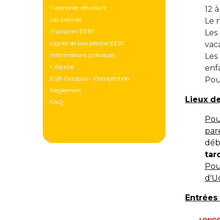
Calendrier des cours
12 
Les piscines
Le 
Transport EEB1
Les
Lignes de bus piscine EEB1
vac
Informations pratiques
Les 
L'équipe
enf
ESB Octopus - Compétition
Pour
Règlement
Lieux d
FAQ
Pou
par
déb
tar
Pou
d'U
Entrées