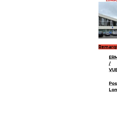
Remarq
ER
/
VU
Pos
Lo