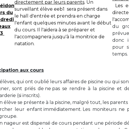
directement par leurs parents
. Un
éidon
Les e
BE91 3631 6790 0976
surveillant élève eeb1 sera présent dans
rs du
direc
le hall d'entrée et prendra en charge
dredi
l'acco
l'enfant quelques minutes avant le début
eaux
du gro
du cours. Il l'aidera à se préparer et
Garderie Uccle
-3
prévue 
l'accompagnera jusqu'à la monitrice de
donc i
natation.
+32 (0)2 375 31 35
pour s
temps.
garderie@apeee-bxl1-services.be
BE72 3100 8650 7316
cipation aux cours
 élèves, qui ont oublié leurs affaires de piscine ou qui s
Lockers
gner, sont priés de ne pas se rendre à la piscine et 
arderie (si inscrits).
+32 (0)2 373 87 68
un élève se présente à la piscine, malgré tout, les paren
rcher leur enfant immédiatement. Les moniteurs ne pe
casiers@apeee-bxl1-services.be
groupe.
BE52 3101 4777 1809
un nageur est dispensé de cours pendant une période dé