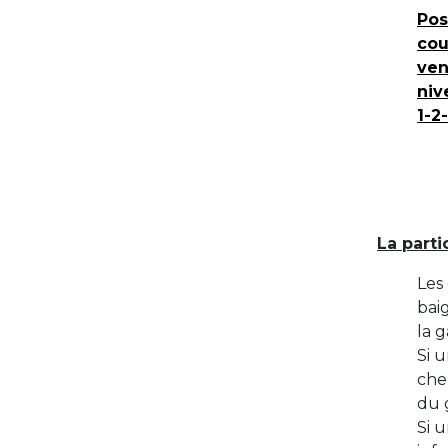
Pos
cou
ven
niv
1-2
La parti
Les
bai
la g
Si 
che
du 
Si 