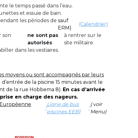
nte le temps passé dans l’eau.
unettes et essuie de bain.
pendant les périodes de
sauf
(Calendrier)
ERM)
r son
ne sont pas
à rentrer sur le
autorisés
site militaire.
iller dans les vestiaires.
pres moyens ou sont accompagnés par leurs
 d’entrée de la piscine 15 minutes avant le
nt de la rue Hobbema 8).
En cas d’arrivée
a prise en charge des nageurs.
le Européenne
Ligne de bus
( voir
"
"
piscines EEB1
Menu)