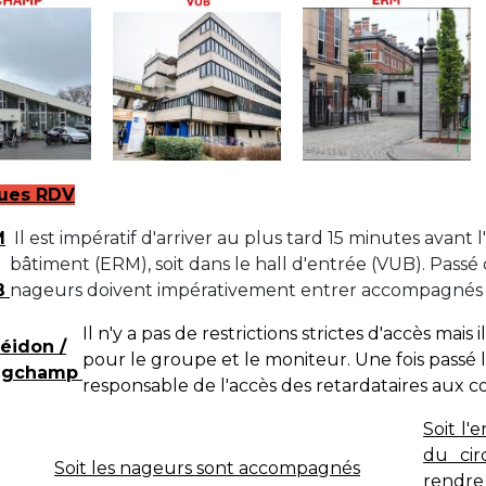
+32 (0)2 373 87 68
casiers@apeee-bxl1-services.be
BE52 3101 4777 1809
Coordination & Direction
ues RDV
+32 (0)2 375 94 84
M
Il est impératif d'arriver au plus tard 15 minutes avant
bâtiment (ERM), soit dans le hall d'entrée (VUB). Passé 
coordination@apeee-bxl1-services.be
B
nageurs doivent impérativement entrer accompagnés 
Il n'y a pas de restrictions strictes d'accès mais 
éidon /
pour le groupe et le moniteur. Une fois passé l
ngchamp
responsable de l'accès des retardataires aux c
Garderie Berkendael
Soit l'
+32 (0)472 07 35 25
du cir
Soit les nageurs sont accompagnés
periscolaire.berkendael@apeee-bxl1-services.be
rendre 