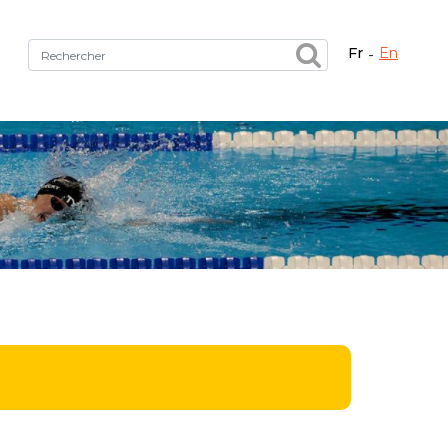
fr
en
Fermer X
tez le bon service !