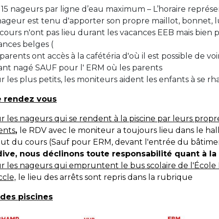
à 15 nageurs par ligne d’eau maximum – L’horaire représe
Activités périscolaires Uccle
nageur est tenu d'apporter son propre maillot, bonnet, l
 cours n'ont pas lieu durant les vacances EEB mais bien 
+32 (0)2 375 31 35
ances belges (
cesame@apeee-bxl1-services.be
parents ont accès à la cafétéria d'où il est possible de voi
ant nagé SAUF pour l' ERM où les parents
BE30 3100 2003 2711
 les plus petits, les moniteurs aident les enfants à se rhab
e rendez vous
Cantine
r les nageurs qui se rendent à la piscine par leurs pro
ents
,
le RDV avec le moniteur a toujours lieu dans le hall
+32 (0)2 374 76 75
ut du cours (Sauf pour ERM, devant l'entrée du bâtime
cantine@apeee-bxl1-services.be
dive, nous déclinons toute responsabilité quant à l
r les nageurs qui empruntent le bus scolaire de l'Éco
BE10 3100 9205 4504
ccle,
le lieu des arrêts sont repris dans la rubrique
 des piscines
Casiers