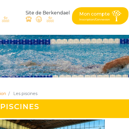
Site de Berkendael
Mon compte
Inscription/Connexion
ande, suggestion : contac
Activités périscolaires Berkendael
+32 (0)472 07 35 25
ion
Les piscines
periscolaire.berkendael@apeee-bxl1-services.be
 PISCINES
BE91 3631 6790 0976