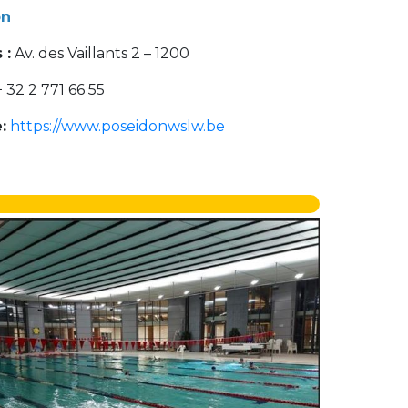
n
 :
Av. des Vaillants 2 – 1200
 32 2 771 66 55
:
https://www.poseidonwslw.be