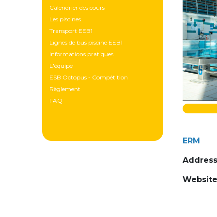
Calendrier des cours
Les piscines
Transport EEB1
Lignes de bus piscine EEB1
Informations pratiques
L'équipe
ESB Octopus - Compétition
Règlement
FAQ
ERM
Addres
Websit