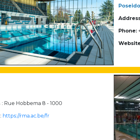
Poseido
Activités périscolaires Uccle
Address
+32 (0)2 375 31 35
Phone:
+
cesame@apeee-bxl1-services.be
Website
BE30 3100 2003 2711
Cantine
+32 (0)2 374 76 75
cantine@apeee-bxl1-services.be
s
: Rue Hobbema 8 - 1000
BE10 3100 9205 4504
e
:
https://rma.ac.be/fr
Casiers