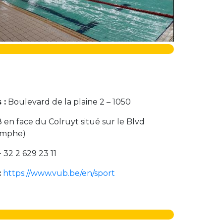
 :
Boulevard de la plaine 2 – 1050
8 en face du Colruyt situé sur le Blvd
mphe)
 32 2 629 23 11
:
https://www.vub.be/en/sport