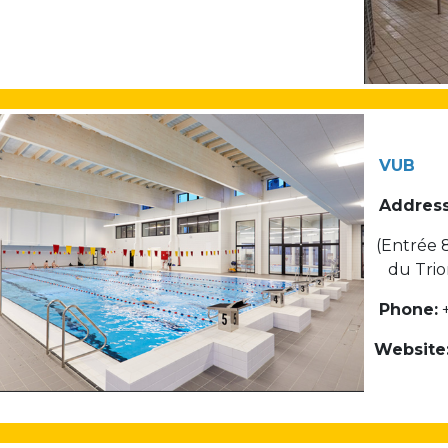
+32 (0)2 373 87 68
casiers@apeee-bxl1-services.be
BE52 3101 4777 1809
VUB
Coordination & Direction
Address
+32 (0)2 375 94 84
(Entrée 
coordination@apeee-bxl1-services.be
du Trio
Phone:
+
Website
Garderie Berkendael
+32 (0)472 07 35 25
periscolaire.berkendael@apeee-bxl1-services.be